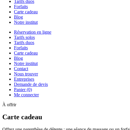
Tarifs duos
Forfaits
Carte cadeau
Blog
Notre institut
Réservation en ligne
Tarifs solos
Tarifs duos
Forfaits
Carte cadeau
Blog
Notre institut
Contact
Nous trouver
Entreprises
Demande de devis
Panier (0)
Me connecter
À offrir
Carte cadeau
Offrez une parenthèse de détente : une séance de massage ou un forfait