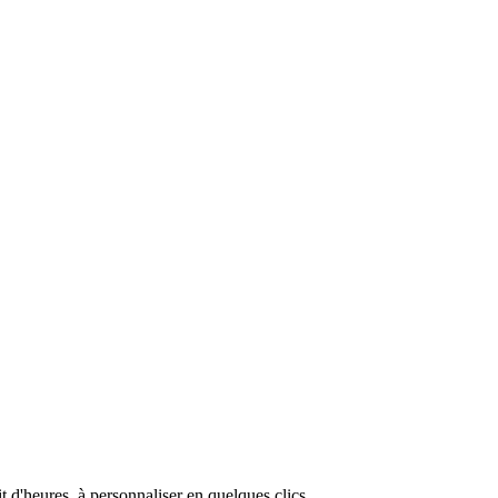
 d'heures, à personnaliser en quelques clics.